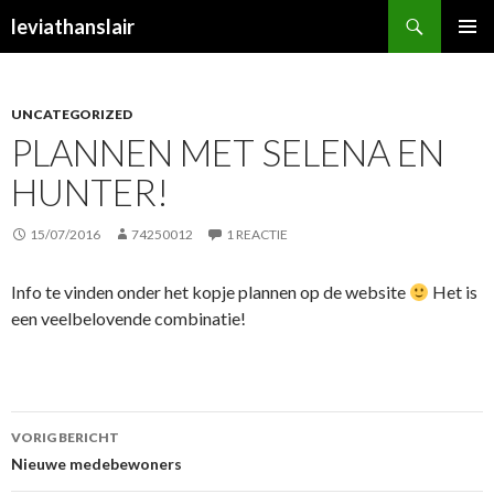
Zoeken
leviathanslair
NAAR
PRIMAI
DE
MENU
INHOUD
SPRINGEN
UNCATEGORIZED
PLANNEN MET SELENA EN
HUNTER!
15/07/2016
74250012
1 REACTIE
Info te vinden onder het kopje plannen op de website
Het is
een veelbelovende combinatie!
VORIG BERICHT
Berichtnavigatie
Nieuwe medebewoners